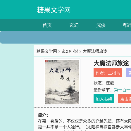
糖果文学网
首页
玄幻
武侠
都
糖果文学网
>
玄幻小说
> 大魔法师旅途
大魔法师旅途
作者：
二指鸟
更
状态：连载
最新章节：
第一百一
加入书架
点击
简介：
在嘉一身后的，不仅仅是众多的穿越先辈，还有太阳
嘉一并不是一个人独行。（太阳神等摘自暴走大事