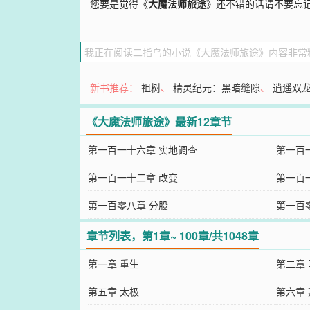
您要是觉得《
大魔法师旅途
》还不错的话请不要忘
新书推荐：
祖树
、
精灵纪元：黑暗缝隙
、
逍遥双
《大魔法师旅途》最新12章节
第一百一十六章 实地调查
第一百
第一百一十二章 改变
第一百
第一百零八章 分股
第一百
章节列表，第1章~ 100章/共1048章
第一章 重生
第二章
第五章 太极
第六章