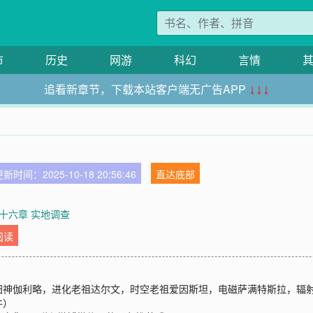
市
历史
网游
科幻
言情
追看新章节，下载本站客户端无广告APP
↓↓↓
新时间：2025-10-18 20:56:46
直达底部
十六章 实地调查
阅读
神伽利略，进化老祖达尔文，时空老祖爱因斯坦，电磁萨满特斯拉，辐射菩
件）