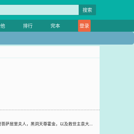
搜索
其他
排行
完本
登录
萨居里夫人，黑洞天尊霍金，以及救世主袁大...