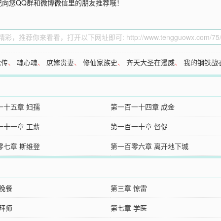
记向您QQ群和微博微信里的朋友推荐哦！
龙传
、
魂心魂
、
庶嫁贵妻
、
修仙家族史
、
齐天大圣在漫威
、
我的钢铁战
一十五章 妇孺
第一百一十四章 成金
一十一章 工薪
第一百一十章 督促
零七章 斯维登
第一百零六章 离开地下城
 晚餐
第三章 惊雷
 拜师
第七章 学医