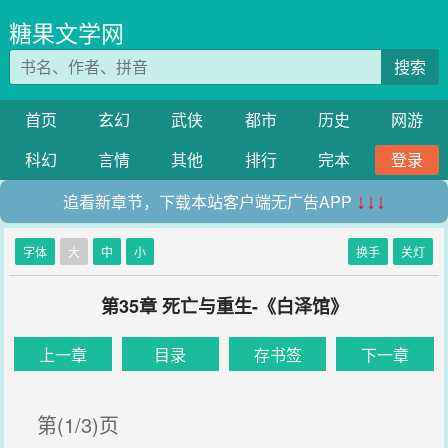
糖果文学网
搜索
首页
玄幻
武侠
都市
历史
网游
科幻
言情
其他
排行
完本
登录
追看新章节，下载本站客户端无广告APP
↓↓↓
字体
大
中
小
换手
关灯
第35章 死亡与重生-《白泽馆》
上一章
目录
存书签
下一章
第(1/3)页