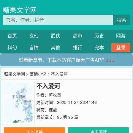
糖果文学网
搜索
首页
玄幻
武侠
都市
历史
网游
科幻
言情
其他
排行
完本
登录
追看新章节，下载本站客户端无广告APP
↓↓↓
糖果文学网
>
言情小说
> 不入爱河
不入爱河
作者：
蒋牧童
更新时间：2025-11-24 23:44:46
状态：连载
最新章节：
95 第 95 章
加入书架
点击阅读