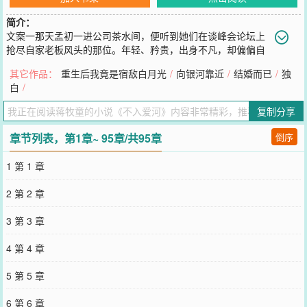
简介：
文案一那天孟初一进公司茶水间，便听到她们在谈峰会论坛上
抢尽自家老板风头的那位。年轻、矜贵，出身不凡，却偏偏自
身能力更为出众。甚至最重要的是他连长相都让人无可挑剔！同事忍
其它作品：
重生后我竟是宿敌白月光
/
向银河靠近
/
结婚而已
/
独
不住感慨：“嫁给程津与这样的男人，会是什么感觉呢？”孟初认真想
白
/
了想：“有钱，还不回家，感觉挺好的。”登时同事笑道：“说的好像你
嫁给了他似的。”孟初跟着一起笑了起来。是啊，谁能想到，这是她跟
复制分享
程津与结婚的第三个月呢。文案二程津与结婚的消息传了出去后，圈
内人震惊，都在猜测是哪家千金。后来传出新娘只是普通人。于是闪
章节列表，第1章~ 95章/共95章
倒序
婚，应付家长的传言甚嚣尘上。众人都在猜测这段婚姻维持不了多
久，毕竟程津与这样的人一心只有工作，哪有心思经营什么婚姻。但
1 第 1 章
后来程津与出现在聚会的次数越来越少，连好友都忍不住打电话质
问。谁知他接起电话，也只是淡然表示：“在加班。”末了，他慢悠悠
2 第 2 章
笑道：“陪老婆加班。”*——程津与的钩放下去，钓上来了孟初。——
但没人知道，他这一钩，等了有多少年。【提示】*表面淡定实则又争
3 第 3 章
又抢男主X工科仙女*看似先婚后爱，实则蓄谋已久*涉及专业资料，皆
是查阅资料，如有错误，欢迎温油指出，谢谢-2025.04.20
4 第 4 章
您要是觉得《
不入爱河
》还不错的话请不要忘记向您QQ群和微博微信
里的朋友推荐哦！
5 第 5 章
6 第 6 章