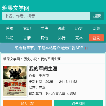
糖果文学网
搜索
首页
玄幻
武侠
都市
历史
网游
科幻
言情
其他
排行
完本
登录
追看新章节，下载本站客户端无广告APP
↓↓↓
糖果文学网
>
历史小说
> 我的军阀生涯
我的军阀生涯
作者：
千斤顶
更新时间：2025-11-24 13:44:52
状态：完本
最新章节：
第七百零六章 大结局
加入书架
点击阅读