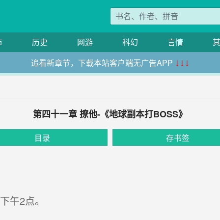
市
历史
网游
科幻
言情
追看新章节，下载本站客户端无广告APP
↓↓↓
第四十一章 撩他-《地球副本打BOSS》
目录
存书签
下午2点。