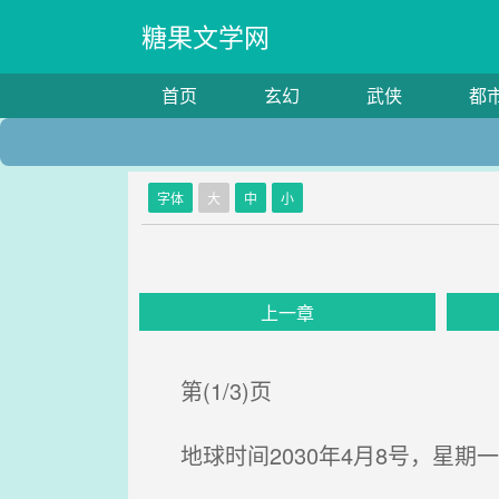
糖果文学网
首页
玄幻
武侠
都
字体
大
中
小
上一章
第(1/3)页
地球时间2030年4月8号，星期一