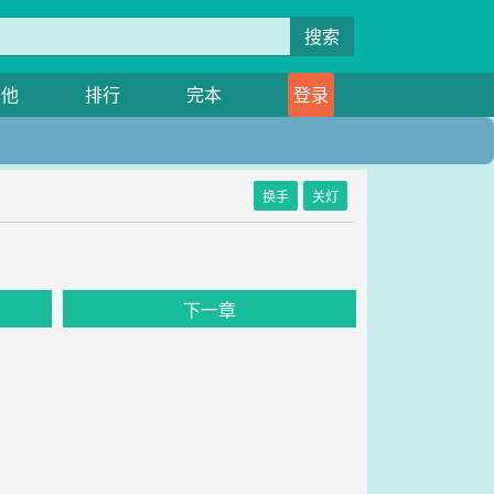
搜索
其他
排行
完本
登录
换手
关灯
下一章